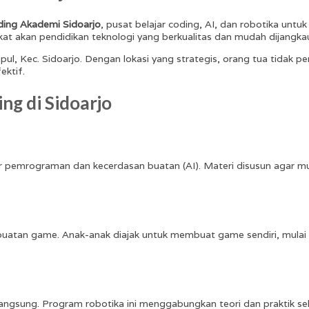
ing Akademi Sidoarjo
, pusat belajar coding, AI, dan robotika unt
t akan pendidikan teknologi yang berkualitas dan mudah dijangka
ul, Kec. Sidoarjo. Dengan lokasi yang strategis, orang tua tidak p
ektif.
ng di Sidoarjo
sar pemrograman dan kecerdasan buatan (AI). Materi disusun agar 
buatan game. Anak-anak diajak untuk membuat game sendiri, mulai d
ngsung. Program robotika ini menggabungkan teori dan praktik se