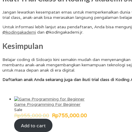
Jangan lewatkan kesempatan emas untuk memperkenalkan dunia 
trial class, anak-anak bisa merasakan langsung pengalaman belaja
Untuk informasi lebih lanjut atau pendaftaran, Anda bisa mengunj
@kodingakademi
dan @kodingakademi.jr.
Kesimpulan
Belajar coding di Sidoarjo kini semakin mudah dan menyenangkan
membantu anak-anak mengembangkan kemampuan teknologi sejak din
untuk masa depan anak di era digital.
Daftarkan anak Anda sekarang juga dan ikuti trial class di Koding
Game Programming For Beginner
Product
Sale
on
Rp
955,000.00
Rp
755,000.00
sale
Add to cart