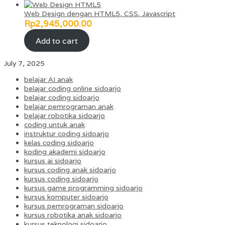
Web Design dengan HTML5, CSS, Javascript
Rp
2,945,000.00
Add to cart
July 7, 2025
belajar AI anak
belajar coding online sidoarjo
belajar coding sidoarjo
belajar pemrograman anak
belajar robotika sidoarjo
coding untuk anak
instruktur coding sidoarjo
kelas coding sidoarjo
koding akademi sidoarjo
kursus ai sidoarjo
kursus coding anak sidoarjo
kursus coding sidoarjo
kursus game programming sidoarjo
kursus komputer sidoarjo
kursus pemrograman sidoarjo
kursus robotika anak sidoarjo
kursus teknologi sidoarjo