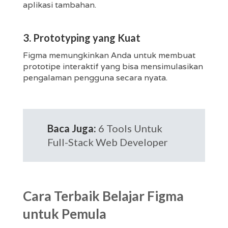
aplikasi tambahan.
3. Prototyping yang Kuat
Figma memungkinkan Anda untuk membuat
prototipe interaktif yang bisa mensimulasikan
pengalaman pengguna secara nyata.
Baca Juga:
6 Tools Untuk
Full-Stack Web Developer
Cara Terbaik Belajar Figma
untuk Pemula