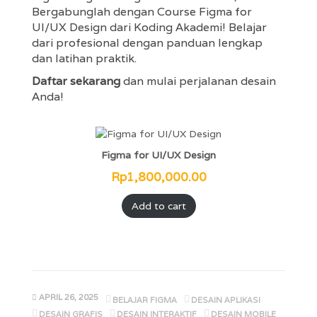
Bergabunglah dengan Course Figma for
UI/UX Design dari Koding Akademi! Belajar
dari profesional dengan panduan lengkap
dan latihan praktik.
Daftar sekarang
dan mulai perjalanan desain
Anda!
Figma for UI/UX Design
Rp
1,800,000.00
Add to cart
APRIL 26, 2025
BELAJAR FIGMA
DESAIN APLIKASI
DESAIN GRAFIS
DESAIN INTERAKTIF
DESAIN MOBILE