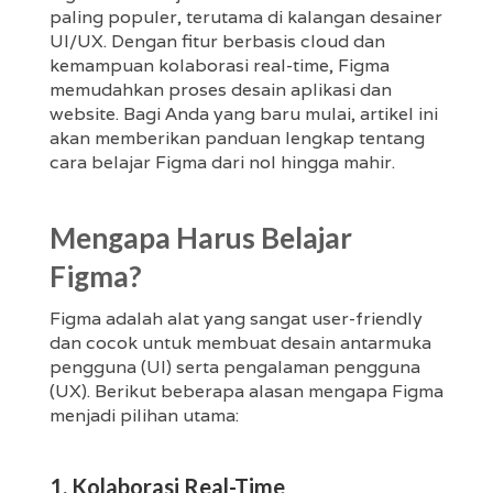
paling populer, terutama di kalangan desainer
UI/UX. Dengan fitur berbasis cloud dan
kemampuan kolaborasi real-time, Figma
memudahkan proses desain aplikasi dan
website. Bagi Anda yang baru mulai, artikel ini
akan memberikan panduan lengkap tentang
cara belajar Figma dari nol hingga mahir.
Mengapa Harus Belajar
Figma?
Figma adalah alat yang sangat user-friendly
dan cocok untuk membuat desain antarmuka
pengguna (UI) serta pengalaman pengguna
(UX). Berikut beberapa alasan mengapa Figma
menjadi pilihan utama:
1. Kolaborasi Real-Time