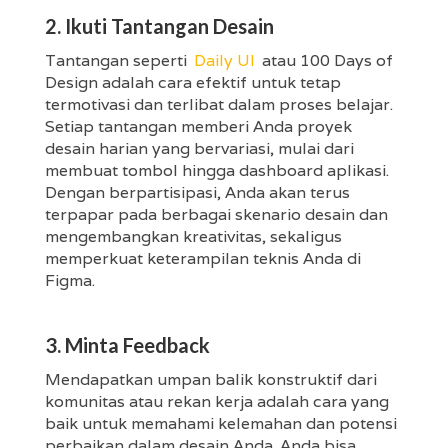
2. Ikuti Tantangan Desain
Tantangan seperti
Daily UI
atau 100 Days of
Design adalah cara efektif untuk tetap
termotivasi dan terlibat dalam proses belajar.
Setiap tantangan memberi Anda proyek
desain harian yang bervariasi, mulai dari
membuat tombol hingga dashboard aplikasi.
Dengan berpartisipasi, Anda akan terus
terpapar pada berbagai skenario desain dan
mengembangkan kreativitas, sekaligus
memperkuat keterampilan teknis Anda di
Figma.
3. Minta Feedback
Mendapatkan umpan balik konstruktif dari
komunitas atau rekan kerja adalah cara yang
baik untuk memahami kelemahan dan potensi
perbaikan dalam desain Anda. Anda bisa