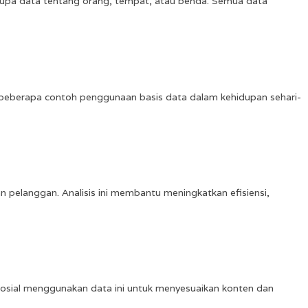
erupa data tentang orang, tempat, atau benda. Semua data
 beberapa contoh penggunaan basis data dalam kehidupan sehari-
 pelanggan. Analisis ini membantu meningkatkan efisiensi,
 sosial menggunakan data ini untuk menyesuaikan konten dan