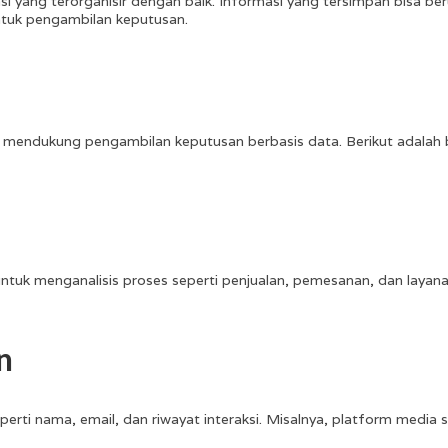
 yang terorganisir dengan baik. Informasi yang tersimpan bisa b
untuk pengambilan keputusan.
 mendukung pengambilan keputusan berbasis data. Berikut adalah
uk menganalisis proses seperti penjualan, pemesanan, dan layanan
n
erti nama, email, dan riwayat interaksi. Misalnya, platform media