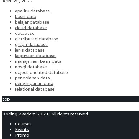
April 28, 2025
apa itu database
basis data
belajar database
cloud database
database
distributed database
graph database
jenis database
kegunaan database
manajemen basis data
nosql database
object-oriented database
pengolahan data
penyimpanan data
relational database
top
Koding Akademi 2021. All rights reserved.
Courses
Events
Promo