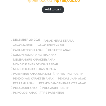
Rp
955,000.00
Rp
755,000.00
Add to cart
DECEMBER 29, 2025
ANAK KERAS KEPALA
ANAK MANDIRI
ANAK PERCAYA DIRI
CARA MENDIDIK ANAK
KARAKTER ANAK
KOMUNIKASI ORANG TUA ANAK
MEMBANGUN KARAKTER ANAK
MENDIDIK ANAK DENGAN SABAR
MENDIDIK ANAK KERAS KEPALA
PARENTING ANAK USIA DINI
PARENTING POSITIF
PENDIDIKAN KARAKTER ANAK
PENGASUHAN ANAK
PERILAKU ANAK
PERKEMBANGAN KARAKTER ANAK
POLA ASUH ANAK
POLA ASUH POSITIF
PSIKOLOGI ANAK
TIPS PARENTING