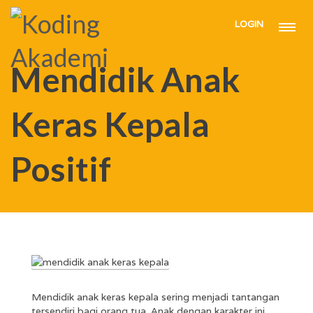
LOGIN
HOME
ARTICLE
MENDIDIK ANAK KERAS KEPALA POSITIF
Mendidik Anak
Keras Kepala
Positif
Mendidik anak keras kepala sering menjadi tantangan
tersendiri bagi orang tua. Anak dengan karakter ini