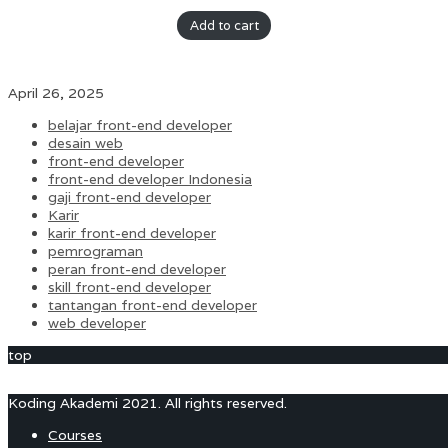
Add to cart
April 26, 2025
belajar front-end developer
desain web
front-end developer
front-end developer Indonesia
gaji front-end developer
Karir
karir front-end developer
pemrograman
peran front-end developer
skill front-end developer
tantangan front-end developer
web developer
top
Koding Akademi 2021. All rights reserved.
Courses