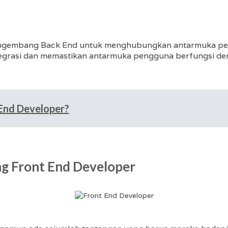
engembang Back End untuk menghubungkan antarmuka pengg
egrasi dan memastikan antarmuka pengguna berfungsi de
End Developer?
ng Front End Developer