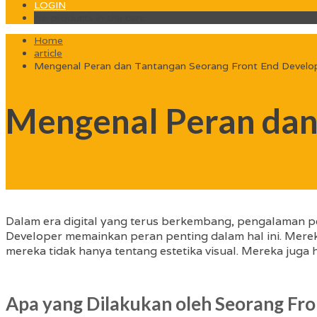
LOGIN
No products in the cart.
Home
article
Mengenal Peran dan Tantangan Seorang Front End Develo
Mengenal Peran dan
Dalam era digital yang terus berkembang, pengalaman p
Developer memainkan peran penting dalam hal ini. Mer
mereka tidak hanya tentang estetika visual. Mereka juga
Apa yang Dilakukan oleh Seorang Fr