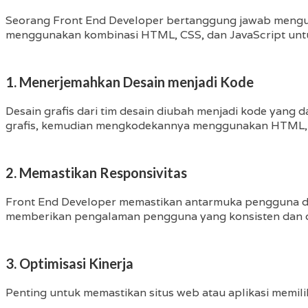
Seorang Front End Developer bertanggung jawab mengub
menggunakan kombinasi HTML, CSS, dan JavaScript unt
1. Menerjemahkan Desain menjadi Kode
Desain grafis dari tim desain diubah menjadi kode yang d
grafis, kemudian mengkodekannya menggunakan HTML, C
2. Memastikan Responsivitas
Front End Developer memastikan antarmuka pengguna dap
memberikan pengalaman pengguna yang konsisten dan opt
3. Optimisasi Kinerja
Penting untuk memastikan situs web atau aplikasi memili