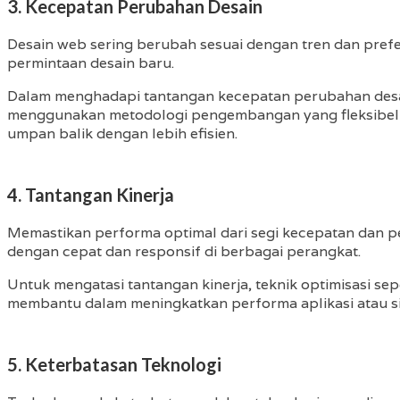
3. Kecepatan Perubahan Desain
Desain web sering berubah sesuai dengan tren dan pref
permintaan desain baru.
Dalam menghadapi tantangan kecepatan perubahan desain,
menggunakan metodologi pengembangan yang fleksibel 
umpan balik dengan lebih efisien.
4. Tantangan Kinerja
Memastikan performa optimal dari segi kecepatan dan 
dengan cepat dan responsif di berbagai perangkat.
Untuk mengatasi tantangan kinerja, teknik optimisasi s
membantu dalam meningkatkan performa aplikasi atau sit
5. Keterbatasan Teknologi