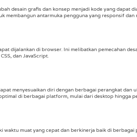
ah desain grafis dan konsep menjadi kode yang dapat di
uk membangun antarmuka pengguna yang responsif dan me
apat dijalankan di browser. Ini melibatkan pemecahan desai
SS, dan JavaScript.
at menyesuaikan diri dengan berbagai perangkat dan uku
imal di berbagai platform, mulai dari desktop hingga p
ki waktu muat yang cepat dan berkinerja baik di berbagai