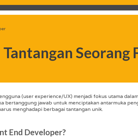
per
 Tantangan Seorang 
engguna (user experience/UX) menjadi fokus utama dalam
eka bertanggung jawab untuk menciptakan antarmuka pen
 harus menghadapi berbagai tantangan unik.
ont End Developer?