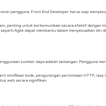
erensi pengguna. Front End Developer harus siap menyes
 penting untuk berkomunikasi secara efektif dengan tim d
seperti Agile dapat membantu dalam menyesuaikan diri 
penggunaan sumber daya adalah tantangan. Pengguna meng
eperti minifikasi kode, pengurangan permintaan HTTP, laz
us web secara signifikan.