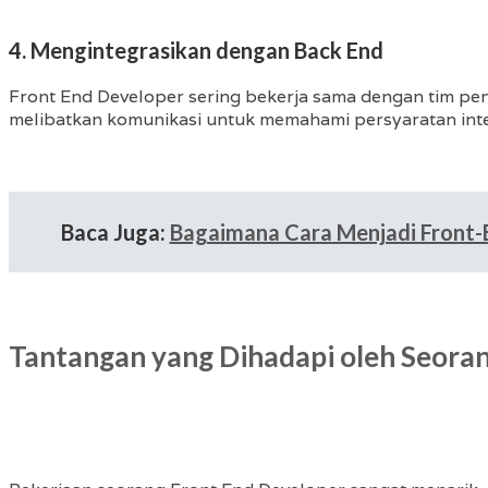
4. Mengintegrasikan dengan Back End
Front End Developer sering bekerja sama dengan tim p
melibatkan komunikasi untuk memahami persyaratan int
Baca Juga:
Bagaimana Cara Menjadi Front-
Tantangan yang Dihadapi oleh Seora