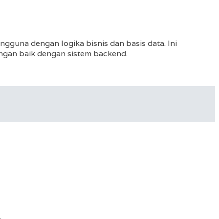
una dengan logika bisnis dan basis data. Ini
ngan baik dengan sistem backend.