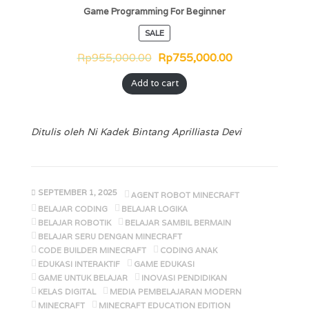
Game Programming For Beginner
SALE
Rp
955,000.00
Rp
755,000.00
Add to cart
Ditulis oleh Ni Kadek Bintang Aprilliasta Devi
SEPTEMBER 1, 2025
AGENT ROBOT MINECRAFT
BELAJAR CODING
BELAJAR LOGIKA
BELAJAR ROBOTIK
BELAJAR SAMBIL BERMAIN
BELAJAR SERU DENGAN MINECRAFT
CODE BUILDER MINECRAFT
CODING ANAK
EDUKASI INTERAKTIF
GAME EDUKASI
GAME UNTUK BELAJAR
INOVASI PENDIDIKAN
KELAS DIGITAL
MEDIA PEMBELAJARAN MODERN
MINECRAFT
MINECRAFT EDUCATION EDITION