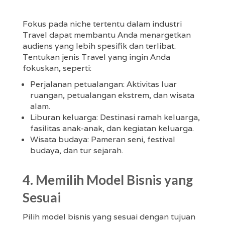
Fokus pada niche tertentu dalam industri
Travel dapat membantu Anda menargetkan
audiens yang lebih spesifik dan terlibat.
Tentukan jenis Travel yang ingin Anda
fokuskan, seperti:
Perjalanan petualangan: Aktivitas luar
ruangan, petualangan ekstrem, dan wisata
alam.
Liburan keluarga: Destinasi ramah keluarga,
fasilitas anak-anak, dan kegiatan keluarga.
Wisata budaya: Pameran seni, festival
budaya, dan tur sejarah.
4. Memilih Model Bisnis yang
Sesuai
Pilih model bisnis yang sesuai dengan tujuan