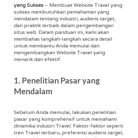
yang Sukses
– Membuat Website Travel yang
sukses membutuhkan pemahaman yang
mendalam tentang industri, audiens target,
dan praktik terbaik dalam pengembangan
situs web. Dalam panduan ini, kami akan
membahas langkah-langkah secara detail
untuk membantu Anda memulai dan
mengembangkan Website Travel yang
menarik dan efektif:
1. Penelitian Pasar yang
Mendalam
Sebelum Anda memulai, lakukan penelitian
pasar yang komprehensif untuk memahami
dinamika industri Travel. Faktor-faktor seperti
tren Travel terbaru, preferensi audiens target,