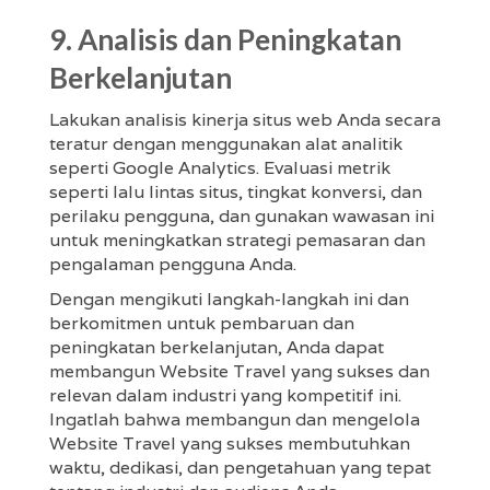
9. Analisis dan Peningkatan
Berkelanjutan
Lakukan analisis kinerja situs web Anda secara
teratur dengan menggunakan alat analitik
seperti Google Analytics. Evaluasi metrik
seperti lalu lintas situs, tingkat konversi, dan
perilaku pengguna, dan gunakan wawasan ini
untuk meningkatkan strategi pemasaran dan
pengalaman pengguna Anda.
Dengan mengikuti langkah-langkah ini dan
berkomitmen untuk pembaruan dan
peningkatan berkelanjutan, Anda dapat
membangun Website Travel yang sukses dan
relevan dalam industri yang kompetitif ini.
Ingatlah bahwa membangun dan mengelola
Website Travel yang sukses membutuhkan
waktu, dedikasi, dan pengetahuan yang tepat