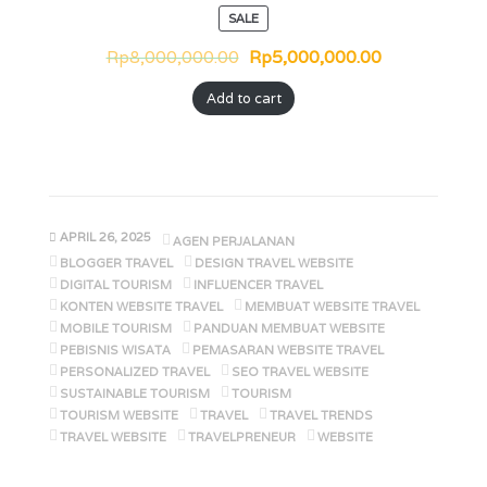
SALE
Rp
8,000,000.00
Rp
5,000,000.00
Add to cart
APRIL 26, 2025
AGEN PERJALANAN
BLOGGER TRAVEL
DESIGN TRAVEL WEBSITE
DIGITAL TOURISM
INFLUENCER TRAVEL
KONTEN WEBSITE TRAVEL
MEMBUAT WEBSITE TRAVEL
MOBILE TOURISM
PANDUAN MEMBUAT WEBSITE
PEBISNIS WISATA
PEMASARAN WEBSITE TRAVEL
PERSONALIZED TRAVEL
SEO TRAVEL WEBSITE
SUSTAINABLE TOURISM
TOURISM
TOURISM WEBSITE
TRAVEL
TRAVEL TRENDS
TRAVEL WEBSITE
TRAVELPRENEUR
WEBSITE