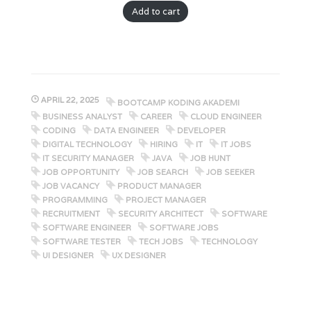
Add to cart
APRIL 22, 2025
BOOTCAMP KODING AKADEMI
BUSINESS ANALYST
CAREER
CLOUD ENGINEER
CODING
DATA ENGINEER
DEVELOPER
DIGITAL TECHNOLOGY
HIRING
IT
IT JOBS
IT SECURITY MANAGER
JAVA
JOB HUNT
JOB OPPORTUNITY
JOB SEARCH
JOB SEEKER
JOB VACANCY
PRODUCT MANAGER
PROGRAMMING
PROJECT MANAGER
RECRUITMENT
SECURITY ARCHITECT
SOFTWARE
SOFTWARE ENGINEER
SOFTWARE JOBS
SOFTWARE TESTER
TECH JOBS
TECHNOLOGY
UI DESIGNER
UX DESIGNER