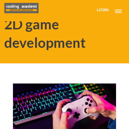
LOGIN
HOME
2D GAME DEVELOPMENT
2D game
development