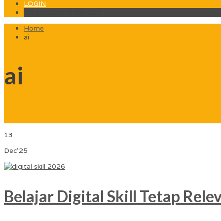
LOGIN
No products in the cart.
Home
ai
ai
13
Dec'25
Belajar Digital Skill Tetap Rel