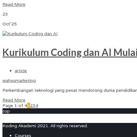
Read More
23
Oct'25
Kurikulum Coding dan AI Mulai
article
wahyumarketing
Perkembangan teknologi yang pesat mendorong dunia pendidikan 
Read More
Page 1 of 4
1
2
3
4
top
Koding Akademi 2021. All rights reserved.
Courses