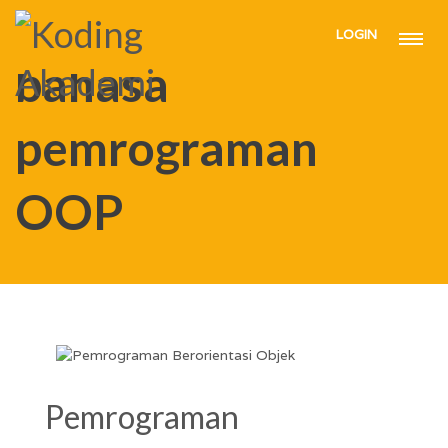
LOGIN
HOME
BAHASA PEMROGRAMAN OOP
bahasa
pemrograman
OOP
Pemrograman