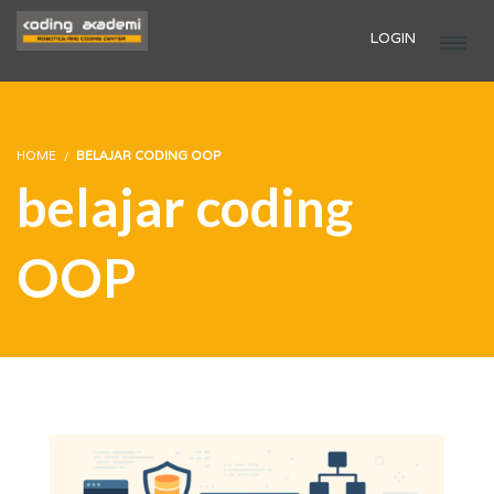
LOGIN
HOME
BELAJAR CODING OOP
belajar coding
OOP