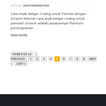
ARTICLE
WAHYUMARKETING
Cara Asyik Belajar Coding untuk Pemula dengan
Scratch Mencari cara asyik belajar coding untuk
pemula? Scratch adalah jawabannya! Platform
pemrograman …
READ MORE
PAGE 5 OF 14
‹
PREVIOUS
1
2
3
4
5
6
7
8
9
NEXT
›
LAST »