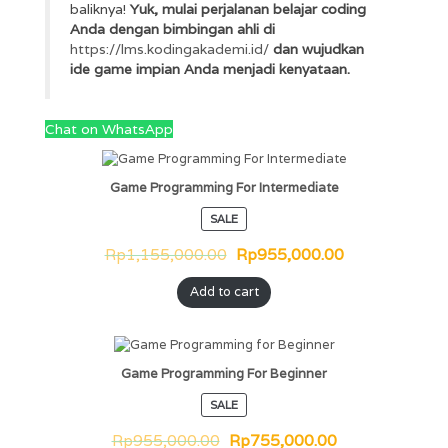
baliknya!
Yuk, mulai perjalanan belajar coding
Anda dengan bimbingan ahli di
https://lms.kodingakademi.id/
dan wujudkan
ide game impian Anda menjadi kenyataan.
Chat on WhatsApp
Game Programming For Intermediate
SALE
Rp
1,155,000.00
Rp
955,000.00
Add to cart
Game Programming For Beginner
SALE
Rp
955,000.00
Rp
755,000.00