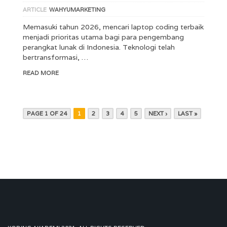
ARTICLE
WAHYUMARKETING
Memasuki tahun 2026, mencari laptop coding terbaik
menjadi prioritas utama bagi para pengembang
perangkat lunak di Indonesia. Teknologi telah
bertransformasi, …
READ MORE
PAGE 1 OF 24
1
2
3
4
5
NEXT ›
LAST »