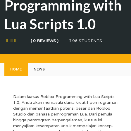
Programming with
Lua Scripts 1.0
96 STUDENTS
( 0 REVIEWS )
HOME
NEWS
Dalam kursus Roblox Programming with
Lua Scripts
1.0, Anda akan memasuki dunia kreatif pemrograman
dengan memanfaatkan potensi besar dari Roblox
Studio dan bahasa pemrograman Lua. Dari pemula
hingga pemrogram berpengalaman, kursus ini
menyajikan kesempatan untuk mempelajari konsep-