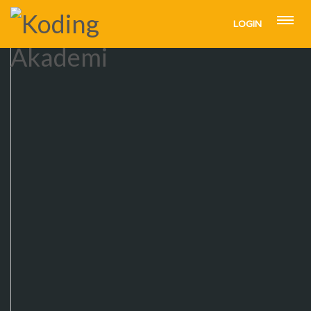
LOGIN