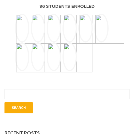
96 STUDENTS ENROLLED
RECENT POSTS