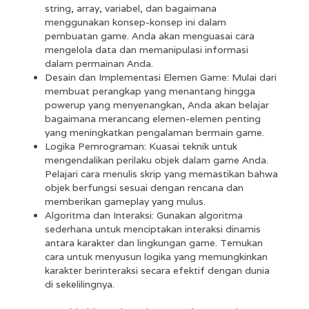
string, array, variabel, dan bagaimana
menggunakan konsep-konsep ini dalam
pembuatan game. Anda akan menguasai cara
mengelola data dan memanipulasi informasi
dalam permainan Anda.
Desain dan Implementasi Elemen Game: Mulai dari
membuat perangkap yang menantang hingga
powerup yang menyenangkan, Anda akan belajar
bagaimana merancang elemen-elemen penting
yang meningkatkan pengalaman bermain game.
Logika Pemrograman: Kuasai teknik untuk
mengendalikan perilaku objek dalam game Anda.
Pelajari cara menulis skrip yang memastikan bahwa
objek berfungsi sesuai dengan rencana dan
memberikan gameplay yang mulus.
Algoritma dan Interaksi: Gunakan algoritma
sederhana untuk menciptakan interaksi dinamis
antara karakter dan lingkungan game. Temukan
cara untuk menyusun logika yang memungkinkan
karakter berinteraksi secara efektif dengan dunia
di sekelilingnya.